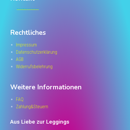
Support@Leggings-Store.de
Rechtliches
Impressum
Datenschutzerklärung
AGB
Widerrufsbelehrung
Weitere Informationen
FAQ
Zahlung&Steuern
Aus Liebe zur Leggings